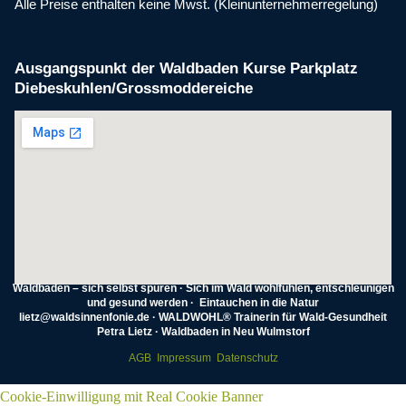
Alle Preise enthalten keine Mwst. (Kleinunternehmerregelung)
Ausgangspunkt der Waldbaden Kurse Parkplatz
Diebeskuhlen/Grossmoddereiche
Waldbaden – sich selbst spüren · Sich im Wald wohlfühlen, entschleunigen
und gesund werden · Eintauchen in die Natur
lietz@waldsinnenfonie.de · WALDWOHL® Trainerin für Wald-Gesundheit
Petra Lietz · Waldbaden in Neu Wulmstorf
AGB
Impressum
Datenschutz
Cookie-Einwilligung mit Real Cookie Banner