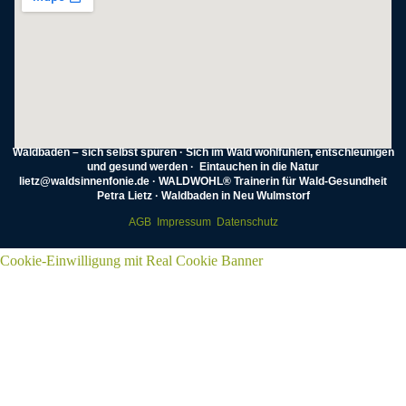
Waldbaden – sich selbst spüren · Sich im Wald wohlfühlen, entschleunigen
und gesund werden · Eintauchen in die Natur
lietz@waldsinnenfonie.de · WALDWOHL® Trainerin für Wald-Gesundheit
Petra Lietz · Waldbaden in Neu Wulmstorf
AGB
Impressum
Datenschutz
Cookie-Einwilligung mit Real Cookie Banner