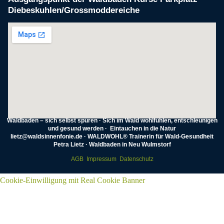
Diebeskuhlen/Grossmoddereiche
Waldbaden – sich selbst spüren · Sich im Wald wohlfühlen, entschleunigen
und gesund werden · Eintauchen in die Natur
lietz@waldsinnenfonie.de · WALDWOHL® Trainerin für Wald-Gesundheit
Petra Lietz · Waldbaden in Neu Wulmstorf
AGB
Impressum
Datenschutz
Cookie-Einwilligung mit Real Cookie Banner